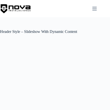
Skip
to
content
Header Style – Slideshow With Dynamic Content